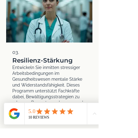
03.
Resilienz-Stärkung
Entwickeln Sie inmitten stressiger
Arbeitsbedingungen im
Gesundheitswesen mentale Stärke
und Widerstandsfähigkeit. Dieses
Programm unterstützt Fachkräfte
dabei, Bewältigungsstrategien zu
erlernen, Burnout vorzubeugen und
Mehr anzeigen
ihr emotionales Wohlbefinden zu
fördern.
Kontaktanfrage