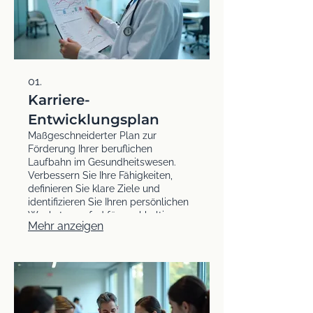
01.
Karriere-
Entwicklungsplan
Maßgeschneiderter Plan zur
Förderung Ihrer beruflichen
Laufbahn im Gesundheitswesen.
Verbessern Sie Ihre Fähigkeiten,
definieren Sie klare Ziele und
identifizieren Sie Ihren persönlichen
Wachstumspfad für nachhaltigen
Mehr anzeigen
Erfolg und Zufriedenheit in Ihrer
Praxis oder Klinik.