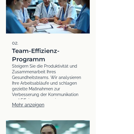
02.
Team-Effizienz-
Programm
Steigern Sie die Produktivität und
Zusammenarbeit Ihres
Gesundheitsteams. Wir analysieren
Ihre Arbeitsabläufe und schlagen
gezielte Maßnahmen zur
Verbesserung der Kommunikation
und Effizienz vor, um eine
Mehr anzeigen
harmonischere und
leistungsfähigere Praxisumgebung
zu schaffen.